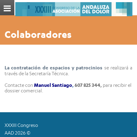
Menú
Colaboradores
La contratación de espacios y patrocinios
se realizará a
través de la Secretaría Técnica.
Manuel Santiago
,
607 825 344,
Contacte con
para recibir el
dossier comercial.
XXXIII Congreso
AAD 2026 ©